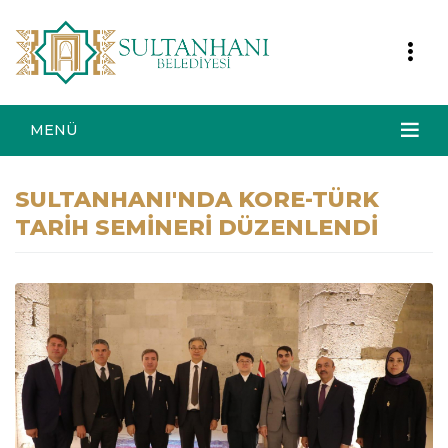
MENÜ
SULTANHANI'NDA KORE-TÜRK
TARİH SEMİNERİ DÜZENLENDİ