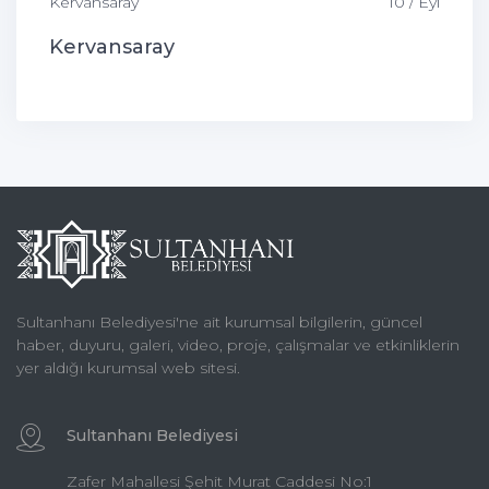
Kervansaray
10 / Eyl
Kervansaray
Sultanhanı Belediyesi'ne ait kurumsal bilgilerin, güncel
haber, duyuru, galeri, video, proje, çalışmalar ve etkinliklerin
yer aldığı kurumsal web sitesi.
Sultanhanı Belediyesi
Zafer Mahallesi Şehit Murat Caddesi No:1