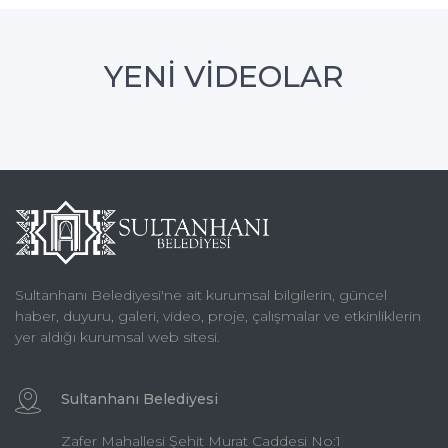
YENİ VİDEOLAR
Sultanhanı Belediyesi'ne ait kurumsal bilgilerin, güncel
haber, duyuru, galeri, video, proje, çalışmalar ve etkinliklerin
yer aldığı kurumsal web sitesi.
Sultanhanı Belediyesi
Zafer Mahallesi Şehit Murat Caddesi No:1