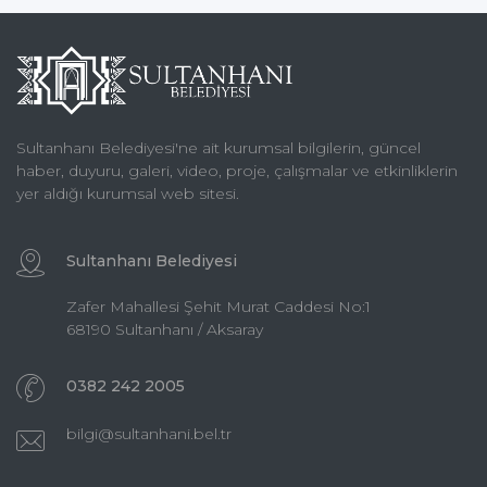
Sultanhanı Belediyesi'ne ait kurumsal bilgilerin, güncel
haber, duyuru, galeri, video, proje, çalışmalar ve etkinliklerin
yer aldığı kurumsal web sitesi.
Sultanhanı Belediyesi
Zafer Mahallesi Şehit Murat Caddesi No:1
68190 Sultanhanı / Aksaray
0382 242 2005
bilgi@sultanhani.bel.tr