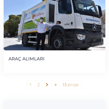
ARAÇ ALIMLARI
1
2
13
proje.