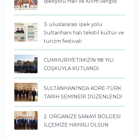
İpekyolu Halı ve Kilim Sergisi
3. uluslararası ipek yolu
Sultanhanı halı tekstil kültür ve
turizm festivali
CUMHURİYETİMİZİN 98 YILI
COŞKUYLA KUTLANDI
SULTANHANI'NDA KORE-TÜRK
TARİH SEMİNERİ DÜZENLENDİ
2. ORGANİZE SANAYİ BÖLGESİ
İLÇEMİZE HAYIRLI OLSUN