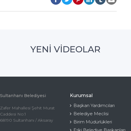
YENİ VİDEOLAR
Kurumsal
Sultanhanı Belediyesi
Başkan Yardımcıları
Zafer Mahallesi Şehit Murat
Belediye Meclisi
Caddesi No:1
68190 Sultanhanı / Aksaray
Birim Müdürlükleri
Eski Belediye Başkanları