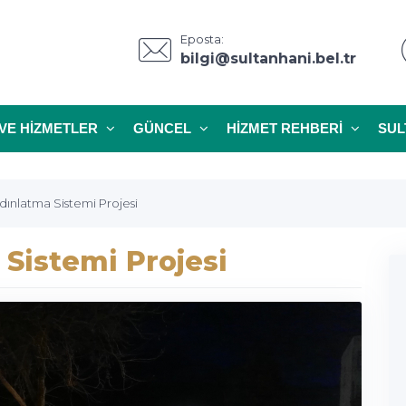
Eposta:
bilgi@sultanhani.bel.tr
VE HIZMETLER
GÜNCEL
HIZMET REHBERI
SUL
dınlatma Sistemi Projesi
 Sistemi Projesi