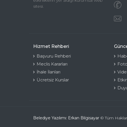
etkinliklerin yer aldığı kurumsal web
sitesi.
Hizmet Rehberi
Günce
Başvuru Rehberi
Habe
Meclis Kararları
Foto
İhale İlanları
Vide
Ücretsiz Kurslar
Etki
Duyu
Belediye Yazılımı: Erkan Bilgisayar
© Tüm Hakları 