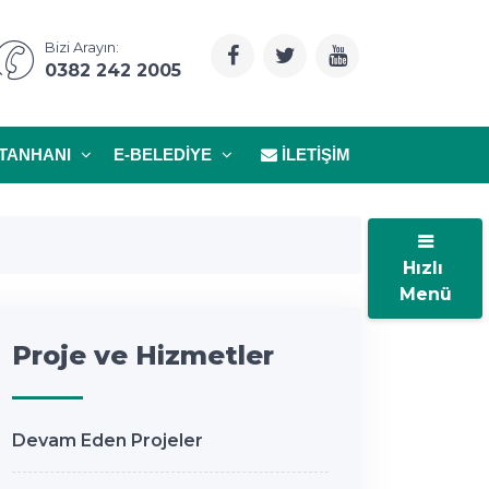
Bizi Arayın:
0382 242 2005
TANHANI
E-BELEDIYE
İLETIŞIM
Hızlı
Menü
Proje ve Hizmetler
Devam Eden Projeler