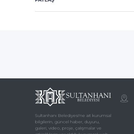
Sultanhanı Belediyesi'ne ait kurumsal
bilgilerin, güncel haber, duyuru,
galeri, video, proje, çalışmalar ve