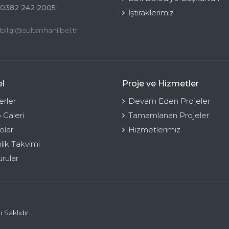
0382 242 2005
İştiraklerimiz
bilgi@sultanhani.bel.tr
l
Proje ve Hizmetler
rler
Devam Eden Projeler
 Galeri
Tamamlanan Projeler
olar
Hizmetlerimiz
nlik Takvimi
rular
Saklıdır.