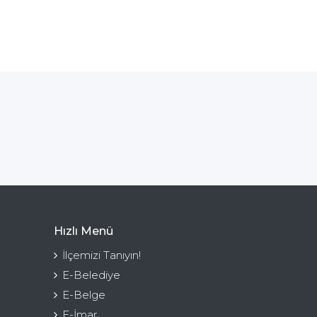
Hızlı Menü
İlçemizi Tanıyın!
E-Belediye
E-Belge
E-İmar