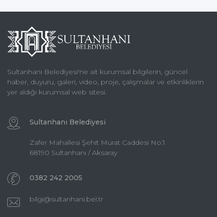
Sultanhanı Belediyesi'ne ait kurumsal bilgilerin, güncel
haber, duyuru, galeri, video, proje, çalışmalar ve etkinliklerin
yer aldığı kurumsal web sitesi.
Sultanhanı Belediyesi
Zafer Mahallesi Şehit Murat Caddesi No:1
68190 Sultanhanı / Aksaray
0382 242 2005
bilgi@sultanhani.bel.tr