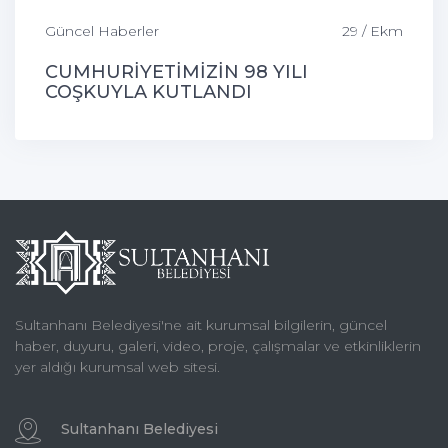
Güncel Haberler
29 / Ekm
CUMHURİYETİMİZİN 98 YILI
COŞKUYLA KUTLANDI
Sultanhanı Belediyesi'ne ait kurumsal bilgilerin, güncel
haber, duyuru, galeri, video, proje, çalışmalar ve etkinliklerin
yer aldığı kurumsal web sitesi.
Sultanhanı Belediyesi