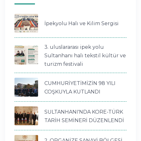
İpekyolu Halı ve Kilim Sergisi
3. uluslararası ipek yolu
Sultanhanı halı tekstil kültür ve
turizm festivali
CUMHURİYETİMİZİN 98 YILI
COŞKUYLA KUTLANDI
SULTANHANI'NDA KORE-TÜRK
TARİH SEMİNERİ DÜZENLENDİ
2. ORGANİZE SANAYİ BÖLGESİ