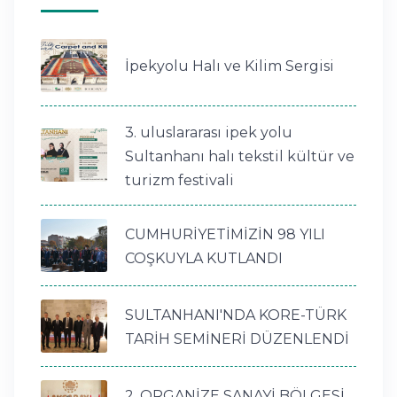
İpekyolu Halı ve Kilim Sergisi
3. uluslararası ipek yolu
Sultanhanı halı tekstil kültür ve
turizm festivali
CUMHURİYETİMİZİN 98 YILI
COŞKUYLA KUTLANDI
SULTANHANI'NDA KORE-TÜRK
TARİH SEMİNERİ DÜZENLENDİ
2. ORGANİZE SANAYİ BÖLGESİ