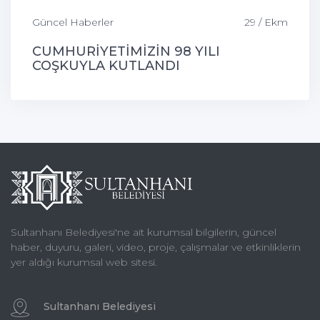
Güncel Haberler
29 / Ekm
CUMHURİYETİMİZİN 98 YILI
COŞKUYLA KUTLANDI
Sultanhanı Belediyesi'ne ait kurumsal bilgilerin, güncel
haber, duyuru, galeri, video, proje, çalışmalar ve etkinliklerin
yer aldığı kurumsal web sitesi.
Sultanhanı Belediyesi